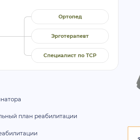
Ортопед
Эрготерапевт
Cпециалист по ТСР
инатора
льный план реабилитации
реабилитации