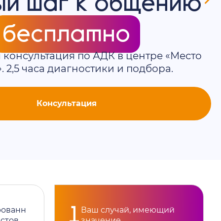
1
ованн
Ваш случай, имеющий
стов
значение