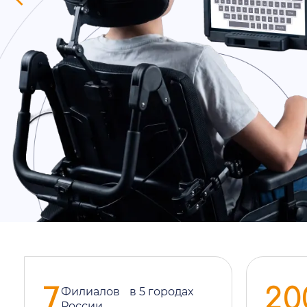
Всё для
реабили
в одном месте, п
От диагностики и подбора ТСР до получ
личный координатор возьмет на себя в
Заказать персональный маршрут
7
20
Филиалов в 5 городах
России