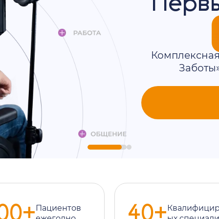
тации —
о четкому плану
ения результатов. Ваш
сю организацию.
Программы реабилитации
00+
40+
Пациентов
Квалифицир
ежегодно
ых специали