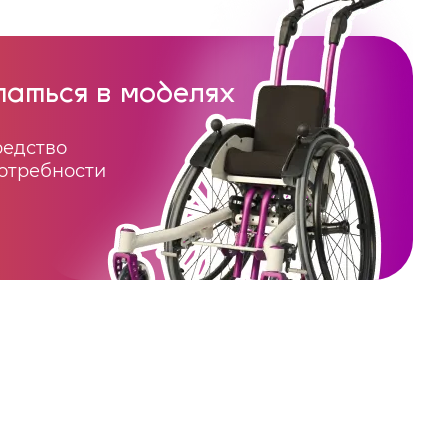
аться в моделях
редство
отребности