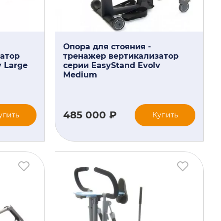
Опора для стояния -
атор
тренажер вертикализатор
v Large
серии EasyStand Evolv
Medium
485 000 ₽
упить
Купить