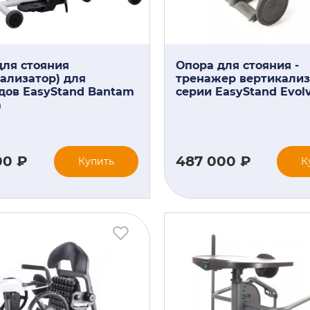
для стояния
Опора для стояния -
ализатор) для
тренажер вертикализ
дов EasyStand Bantam
серии EasyStand Evol
m
00 ₽
487 000 ₽
Купить
К