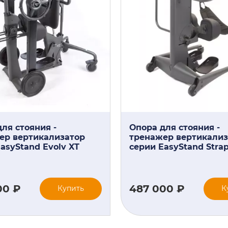
ля стояния -
Опора для стояния -
ер вертикализатор
тренажер вертикализ
asyStand Evolv XT
серии EasyStand Stra
00 ₽
487 000 ₽
Купить
К