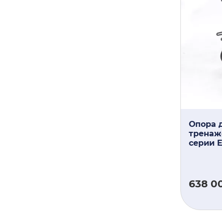
Опора д
тренаж
серии E
638 0