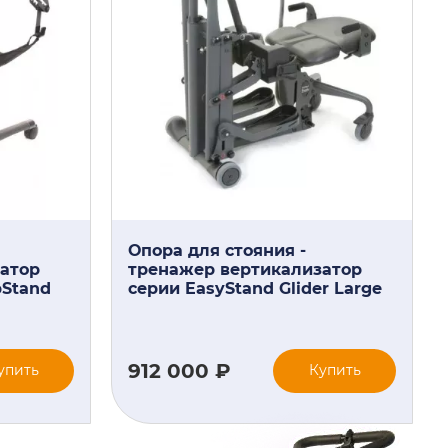
Опора для стояния -
атор
тренажер вертикализатор
pStand
серии EasyStand Glider Large
912 000 ₽
упить
Купить