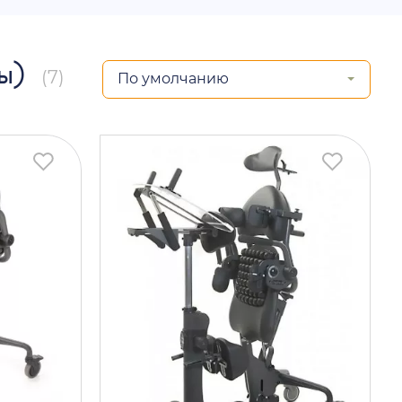
ры)
(7)