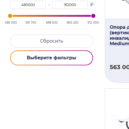
-
₽
485 000
591 750
698 500
805 250
912 000
Опора 
(вертик
инвали
Сбросить
Mediu
Выберите фильтры
563 0