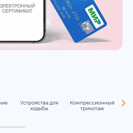
кие
Устройства для
Компрессионный
Кос
ходьбы
трикотаж