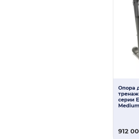
Опора д
тренаж
серии E
Mediu
912 0