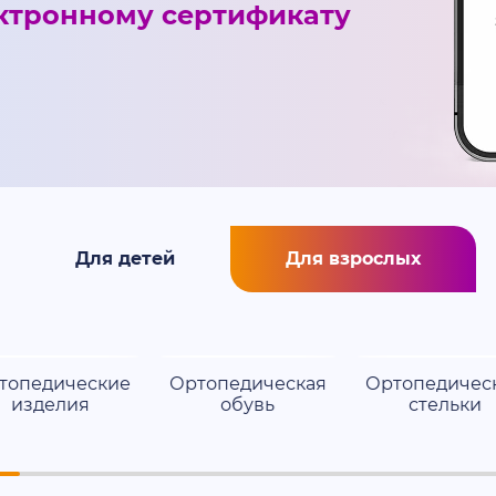
ктронному сертификату
Для детей
Для взрослых
топедические
Ортопедическая
Ортопедичес
изделия
обувь
стельки