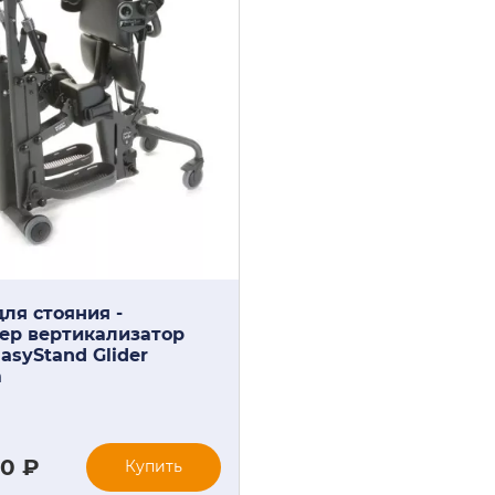
ля стояния -
ер вертикализатор
asyStand Glider
m
00 ₽
Купить