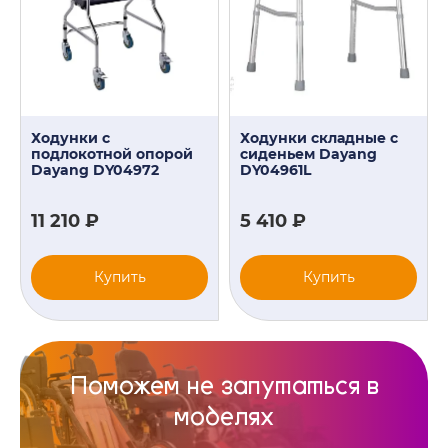
Ходунки с
Ходунки складные с
подлокотной опорой
сиденьем Dayang
Dayang DY04972
DY04961L
11 210 ₽
5 410 ₽
Купить
Купить
Поможем не запутаться в
моделях