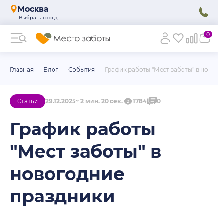
Москва
0
Главная
Блог
События
График работы "Мест заботы" в нов
Статьи
29.12.2025
2
мин.
20
сек.
1784
0
График работы
"Мест заботы" в
новогодние
праздники