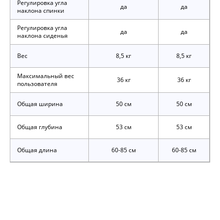
Регулировка угла
да
да
наклона спинки
Регулировка угла
да
да
наклона сиденья
Вес
8,5 кг
8,5 кг
Максимальный вес
36 кг
36 кг
пользователя
Общая ширина
50 см
50 см
Общая глубина
53 см
53 см
Общая длина
60-85 см
60-85 см