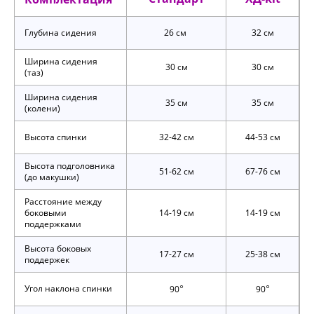
Глубина сидения
26 см
32 см
Ширина сидения
30 см
30 см
(таз)
Ширина сидения
35 см
35 см
(колени)
Высота спинки
32-42 см
44-53 см
Высота подголовника
51-62 см
67-76 см
(до макушки)
Расстояние между
боковыми
14-19 см
14-19 см
поддержками
Высота боковых
17-27 см
25-38 см
поддержек
°
°
Угол наклона спинки
90
90