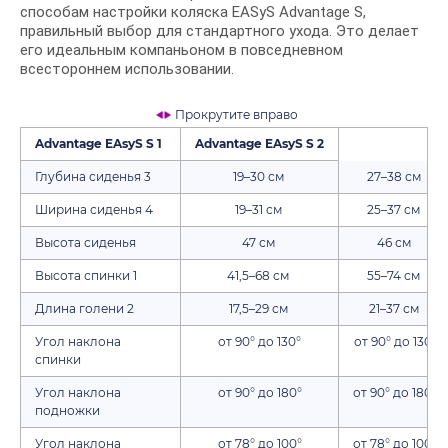
способам настройки коляска EASyS Advantage S,
правильный выбор для стандартного ухода. Это делает
его идеальным компаньоном в повседневном
всестороннем использовании.
Прокрутите вправо
Advantage EAsyS S 1
Advantage EAsyS S 2
Глубина сиденья 3
19–30 см
27–38 см
Ширина сиденья 4
19–31 см
25–37 см
Высота сиденья
47 см
46 см
Высота спинки 1
41,5–68 см
55–74 см
Длина голени 2
17,5–29 см
21–37 см
Угол наклона
от 90° до 130°
от 90° до 130°
спинки
Угол наклона
от 90° до 180°
от 90° до 180°
подножки
Угол наклона
от 78° до 100°
от 78° до 100°