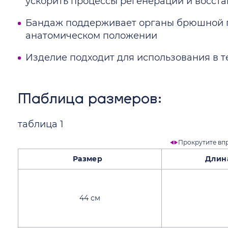
ускорить процессы регенерации и восст
Бандаж поддерживает органы брюшной п
анатомическом положении
Изделие подходит для использования в т
Таблица размеров:
таблица 1
Прокрутите вп
Размер
Длина от
44 см