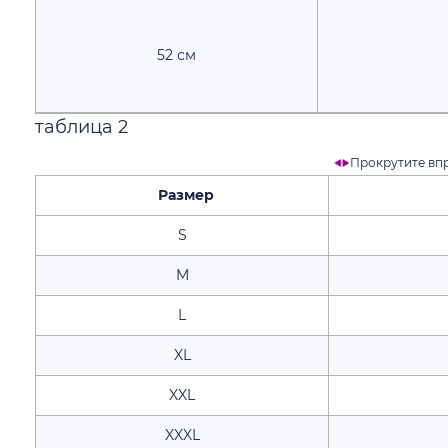
52 см
таблица 2
Прокрутите вп
Размер
Обхв
S
M
L
XL
XXL
XXXL