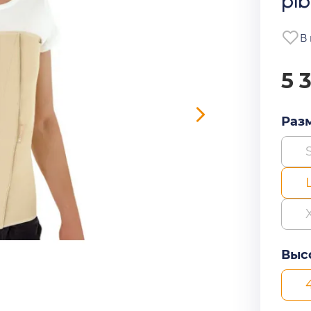
pl
В
5 
Раз
Высо