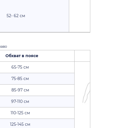
52- 62 см
раво
ат в поясе
Способ сня
65-75 см
75-85 см
85-97 см
97-110 см
110-125 см
125-145 см