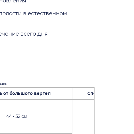
ановления
олости в естественном
ечение всего дня
раво
 большого вертел
Способ снят
44 - 52 см