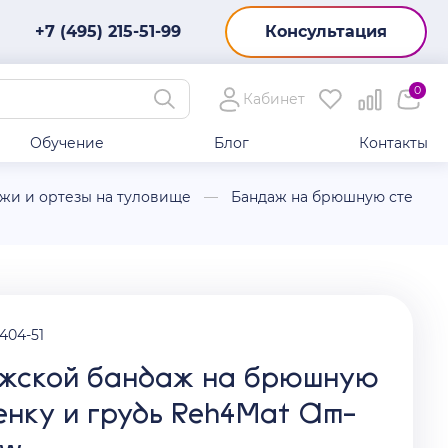
+7 (495) 215-51-99
Консультация
0
Кабинет
Обучение
Блог
Контакты
жи и ортезы на туловище
Бандаж на брюшную стенку 
6404-51
жской бандаж на брюшную
енку и грудь Reh4Mat Am-