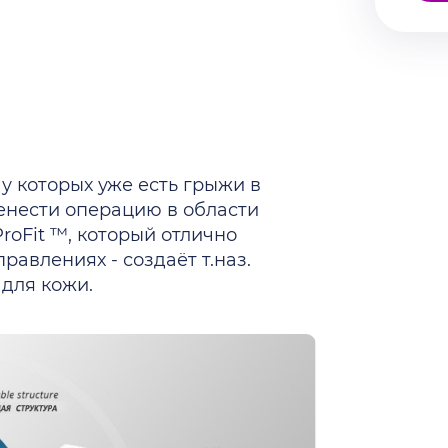
 которых уже есть грыжи в
ренести операцию в области
roFit ™, который отлично
равлениях - создаёт т.наз.
 для кожи.