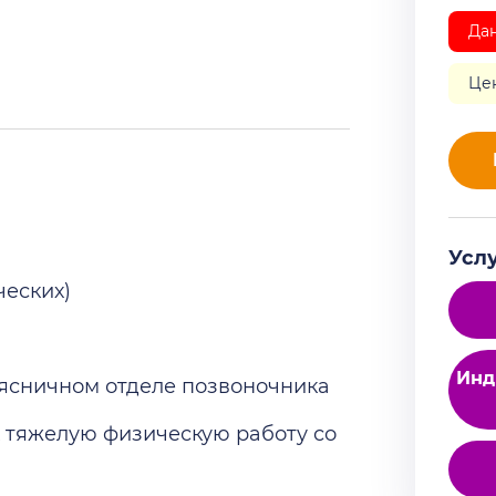
Да
Це
Усл
ческих)
Инд
ясничном отделе позвоночника
 тяжелую физическую работу со