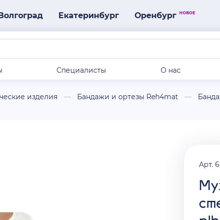
НОВОЕ
Волгоград
Екатеринбург
Оренбург
ы
Специалисты
О нас
ческие изделия
Бандажи и ортезы Reh4mat
Банда
Арт. 
Му
ст