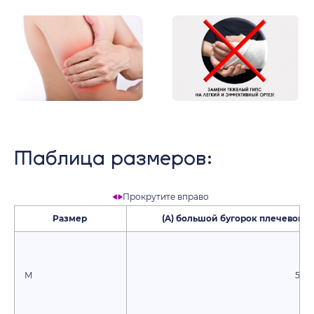
Таблица размеров:
Прокрутите вправо
Размер
(A) большой бугорок плечевой ко
M
50 -