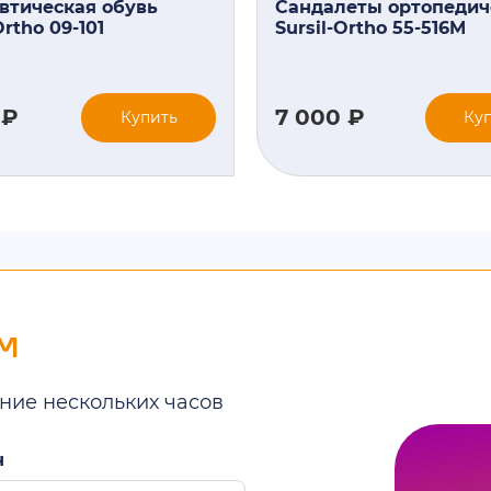
втическая обувь
Сандалеты ортопедич
Ortho 09-101
Sursil-Ortho 55-516M
 ₽
7 000 ₽
Купить
Ку
м
ние нескольких часов
н