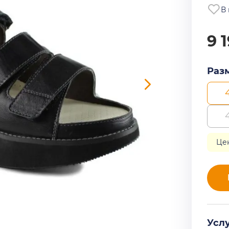
В
9 
Раз
Це
Усл