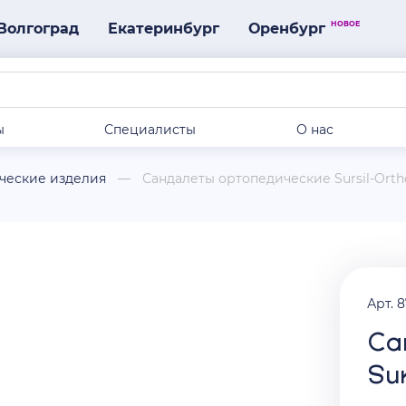
НОВОЕ
Волгоград
Екатеринбург
Оренбург
ы
Специалисты
О нас
ческие изделия
Сандалеты ортопедические Sursil-Orth
Арт. 
Са
Su