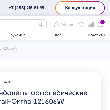
+7 (495) 215-51-99
Консультация
0
Кабинет
Обучение
Блог
Контакты
o 121606W
8779-26
ндалеты ортопедические
rsil-Ortho 121606W