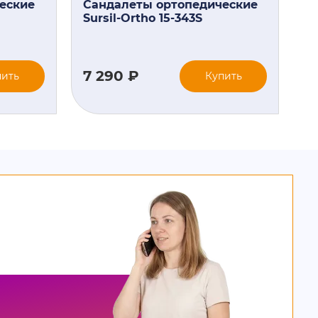
еские
Сандалеты ортопедические
Sursil-Ortho 15-343S
7 290 ₽
6
пить
Купить