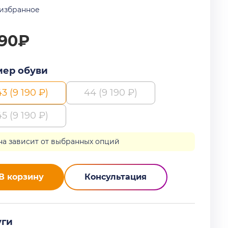
 избранное
190₽
мер обуви
43 (9 190 ₽)
44 (9 190 ₽)
45 (9 190 ₽)
на зависит от выбранных опций
В корзину
Консультация
уги