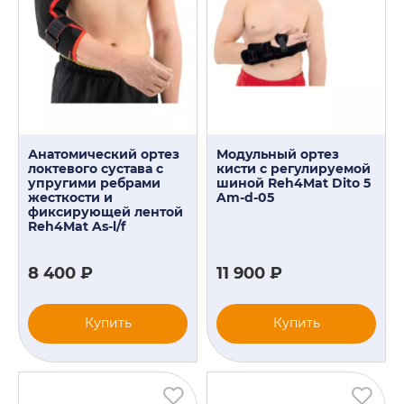
Анатомический ортез
Модульный ортез
локтевого сустава с
кисти с регулируемой
упругими ребрами
шиной Reh4Mat Dito 5
жесткости и
Am-d-05
фиксирующей лентой
Reh4Mat As-l/f
8 400 ₽
11 900 ₽
Купить
Купить