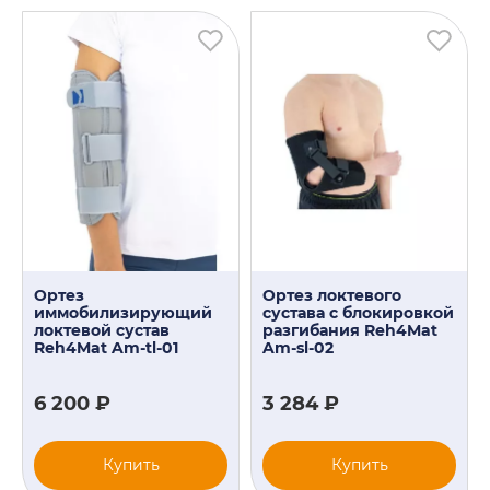
Ортез
Ортез локтевого
иммобилизирующий
сустава с блокировкой
локтевой сустав
разгибания Reh4Mat
Reh4Mat Am-tl-01
Am-sl-02
6 200 ₽
3 284 ₽
Купить
Купить