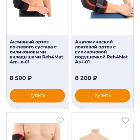
Активный ортез
Анатомический
локтевого сустава с
локтевой ортез с
силиконовыми
силиконовой
вкладышами Reh4Mat
подушечкой Reh4Mat
Am-lx-01
As-l-01
8 500 ₽
8 200 ₽
Купить
Купить