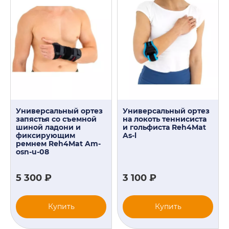
Универсальный ортез
Универсальный ортез
запястья со съемной
на локоть теннисиста
шиной ладони и
и гольфиста Reh4Mat
фиксирующим
As-l
ремнем Reh4Mat Am-
osn-u-08
5 300 ₽
3 100 ₽
Купить
Купить