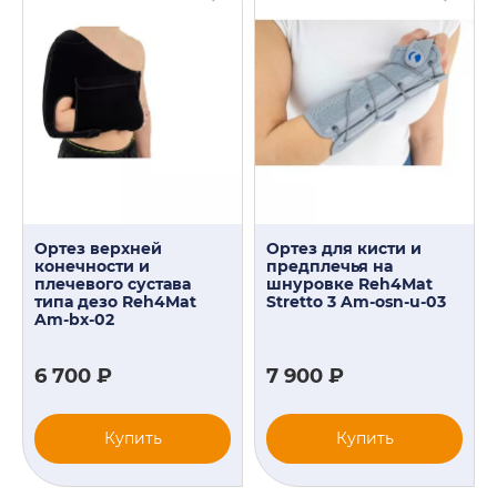
Ортез верхней
Ортез для кисти и
конечности и
предплечья на
плечевого сустава
шнуровке Reh4Mat
типа дезо Reh4Mat
Stretto 3 Am-osn-u-03
Am-bx-02
6 700 ₽
7 900 ₽
Купить
Купить