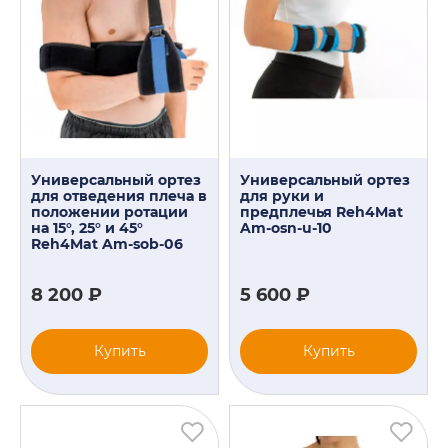
Универсальный ортез
Универсальный ортез
для отведения плеча в
для руки и
положении ротации
предплечья Reh4Mat
на 15°, 25° и 45°
Am-osn-u-10
Reh4Mat Am-sob-06
8 200 ₽
5 600 ₽
Купить
Купить