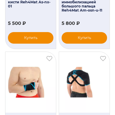
кисти Reh4Mat As-nx-
иммобилизацией
01
большого пальца
Reh4Mat Am-osn-u-11
5 500 ₽
5 800 ₽
Купить
Купить