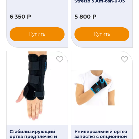
Stretto 5 Am-osn-u-05
6 350 ₽
5 800 ₽
Купить
Купить
Стабилизирующий
Универсальный ортез
ортез предплечья и
запястья с опционной