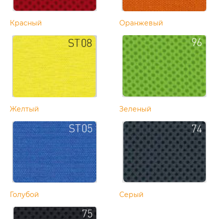
Красный
Оранжевый
Желтый
Зеленый
Голубой
Серый