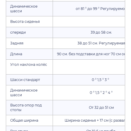
Динамическое
от 81 ° до 99 ° Регулируемое
шасси
Высота сиденья
спереди
39 до 58 см.
Задняя
38 до 51 см. Регулируемая
Длина
90 см. без подставки для ног 70 см ок. (s
Угол наклона колёс
Шасси стандарт
0 ° 1,5 ° 3 °
Динамическое
0 ° 1,5 ° 2 ° 4 °
шасси
Высота опор под
От 32 до 51 см
стопы
Общая ширина
Ширина сиденья + 17 см (с развалом 