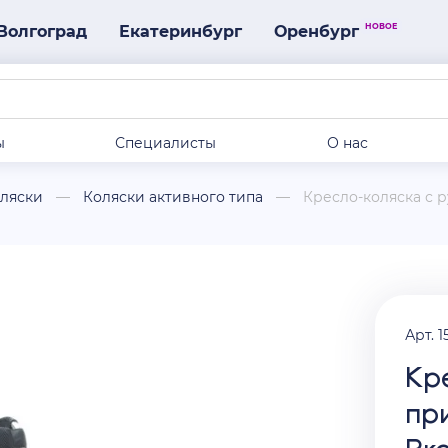
НОВОЕ
Волгоград
Екатеринбург
Оренбург
ы
Специалисты
О нас
оляски
Коляски активного типа
Кресло-коляска с р
Арт. 1
Кр
пр