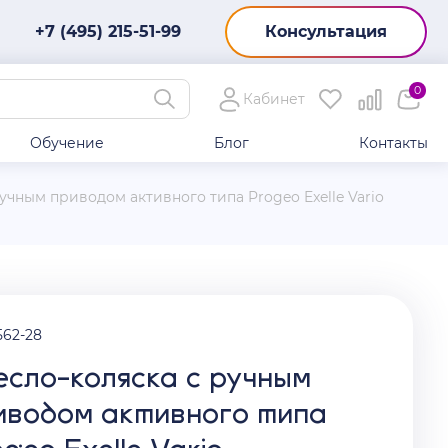
+7 (495) 215-51-99
Консультация
0
Кабинет
Обучение
Блог
Контакты
учным приводом активного типа Progeo Exelle Vario
562-28
есло-коляска с ручным
иводом активного типа