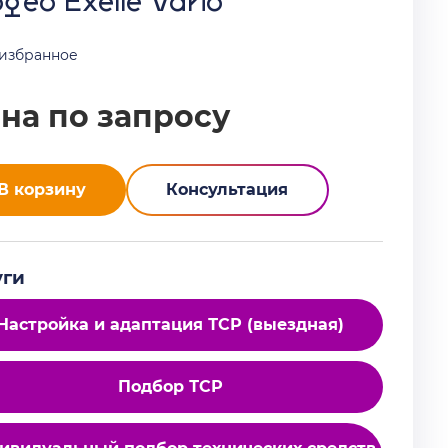
geo Exelle Vario
 избранное
на по запросу
В корзину
Консультация
уги
Настройка и адаптация ТСР (выездная)
Подбор ТСР