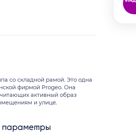
Инд
e
ипа со складной рамой. Это одна
нской фирмой Progeo. Она
очитающих активный образ
омещениям и улице.
ие параметры