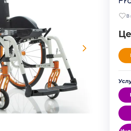
Pro
В
Це
Усл