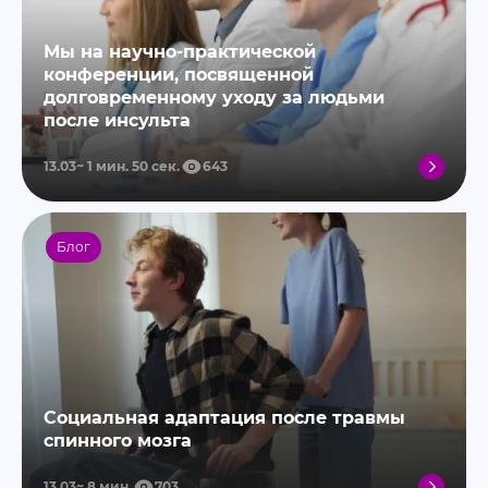
Мы на научно-практической
конференции, посвященной
долговременному уходу за людьми
после инсульта
13.03
1
мин.
50
сек.
643
Блог
Социальная адаптация после травмы
спинного мозга
13.03
8
мин.
703